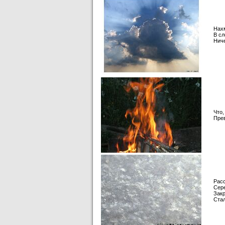
Нахм
В сл
Ниче
Что,
Пре
Рас
Сер
Закр
Стал