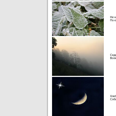
Не к
По к
Седо
Всем
Хлеб
Соба