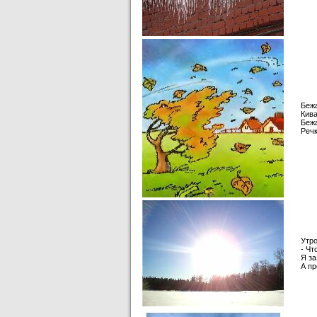
Бежа
Кива
Бежа
Речк
Утро
- Чт
Я за
А пр