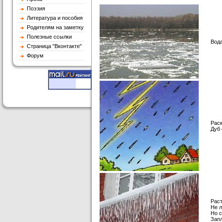
Поэзия
Литература и пособия
Родителям на заметку
Полезные ссылки
Вода
Страница "Вконтакте"
Форум
Рас
Дуб 
Раст
Не л
Но с
Запл