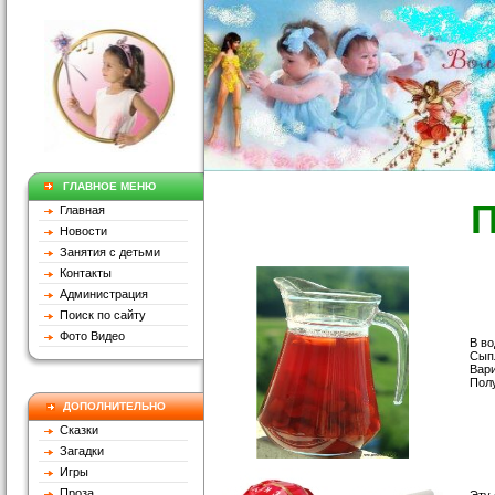
ГЛАВНОЕ МЕНЮ
П
Главная
Новости
Занятия с детьми
Контакты
Администрация
Поиск по сайту
Фото Видео
В во
Сып
Вари
Пол
ДОПОЛНИТЕЛЬНО
Сказки
Загадки
Игры
Проза