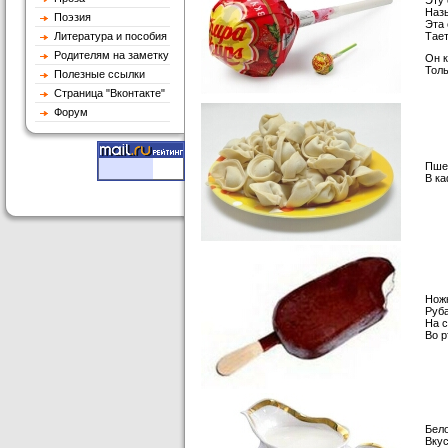
Эту 
Наз
Поэзия
Эта 
Литература и пособия
Тает
Родителям на заметку
Он к
Толь
Полезные ссылки
Страница "Вконтакте"
Форум
Пше
В ка
Нож
Руб
На с
Во р
Бело
Вкус