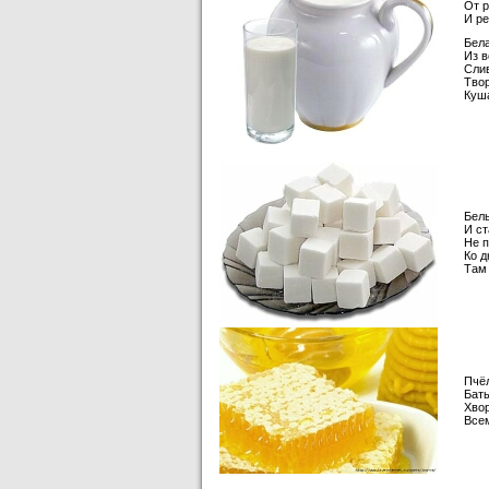
От р
И ре
Бела
Из в
Слив
Твор
Куша
Бел
И ст
Не 
Ко д
Там 
Пчёл
Бать
Хво
Все