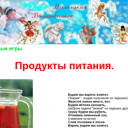
вые игры
Продукты питания.
Будем мы варить компот.
("варим" - водим пальчиком по ладошке)
Фруктов нужно много, вот.
Будем яблоки крошить,
(ребром ладони "режем" по ладошке друг
грушу будем мы рубить,
Отожмем лимонный сок,
(сжимаем кулачки)
Слив положим и песок.
Варим, варим мы компот,