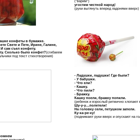
("варим")
угостим честной народ!
(руки вытянуть вперед ладонями вверх)
ашке конфеты в бумажке.
ете Свете и Пете, Ирине, Галине,
 И сам съел конфету.
ту. Сколько было конфет?
(сгибаеем
альчики под текст стихотворения)
- Ладушки, ладушки! Где были?
- У бабушки.
- Что ели?
- Кашку.
- Что пили?
- Бражку.
Кашку поели, бражку попили.
(ребенок и взрослый ритмично хлопают 
Шу-у-у…полетели!
На головку сели, петушком запели.
Ку-ка-ре-ку!
(поднимают руки вверх и опускают на го
 помнем
маем пальчики)